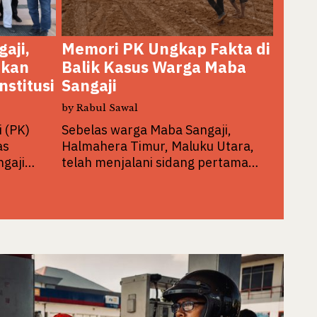
aji,
Memori PK Ungkap Fakta di
ikan
Balik Kasus Warga Maba
stitusi
Sangaji
by
Rabul Sawal
 (PK)
Sebelas warga Maba Sangaji,
as
Halmahera Timur, Maluku Utara,
ngaji…
telah menjalani sidang pertama…