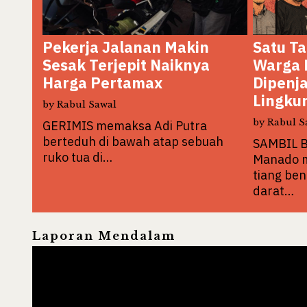
ba
Pekerja Jalanan Makin
Satu Ta
Sesak Terjepit Naiknya
Warga 
Harga Pertamax
Dipenj
Lingku
by
Rabul Sawal
etika
by
Rabul S
GERIMIS memaksa Adi Putra
berteduh di bawah atap sebuah
SAMBIL 
ruko tua di…
Manado 
tiang be
darat…
Laporan Mendalam