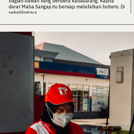
bagian bawah tiang bendera kabasarang. Kapita
darat Maba Sangaji itu bersiap melafalkan bobeto. Di
sekelilingnya,…