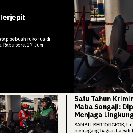
erjepit
tap sebuah ruko tua di
a Rabu sore, 17 Juni
Satu Tahun Krimi
Maba Sangaji: Di
Menjaga Lingkun
SAMBIL BERJONGKOK, Um
memegang bagian bawah t