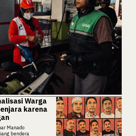
nalisasi Warga
penjara karena
gan
ar Manado
iang bendera