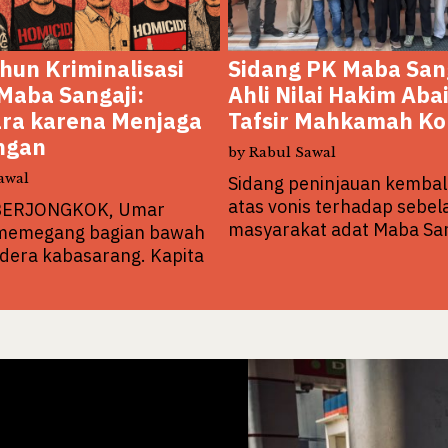
hun Kriminalisasi
Sidang PK Maba Sang
Maba Sangaji:
Ahli Nilai Hakim Aba
ara karena Menjaga
Tafsir Mahkamah Kon
ngan
by
Rabul Sawal
awal
Sidang peninjauan kembali
atas vonis terhadap sebel
BERJONGKOK, Umar
masyarakat adat Maba Sa
memegang bagian bawah
ndera kabasarang. Kapita